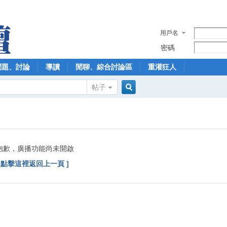
用戶名
密碼
問題、討論
導讀
閒聊、綜合討論區
重灌狂人
帖子
搜
索
抱歉，廣播功能尚未開啟
[ 點擊這裡返回上一頁 ]