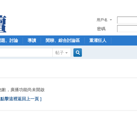
用戶名
密碼
問題、討論
導讀
閒聊、綜合討論區
重灌狂人
帖子
搜
索
抱歉，廣播功能尚未開啟
[ 點擊這裡返回上一頁 ]