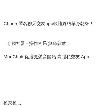
Cheers匿名聊天交友app軟體終結單身乾杯！
存錢神器 - 操作容易 無痛儲蓄
MonChats從遇見聲音開始 高隱私交友 App
推來推去