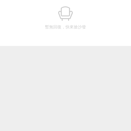
暫無回復，快來搶沙發