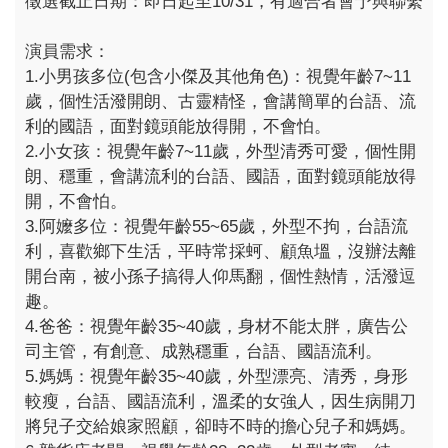
徵選截止日期：即日起至10/31，有適合者會予與聯繫
演員需求：
1.小男孩多位(包含小傑及其他角色)：視覺年齡7~11
歲，個性活潑開朗、古靈精怪，會講簡單的台語、流
利的國語，面對鏡頭能放得開，不會怕。
2.小女孩：視覺年齡7~11歲，外型清秀可愛，個性開
朗、穩重，會講流利的台語、國語，面對鏡頭能放得
開，不會怕。
3.阿嬤多位：視覺年齡55~65歲，外型不拘，台語流
利，喜歡鄉下生活，平時常採蚵、顧魚塭，沒辦法離
開台南，被小孫子搞得人仰馬翻，個性熱情，活潑逗
趣。
4.爸爸：視覺年齡35~40歲，身材不能太胖，廣告公
司主管，有創意、成熟穩重，台語、國語流利。
5.媽媽：視覺年齡35~40歲，外型漂亮、清秀，身形
較瘦，台語、國語流利，溫柔的女強人，因生病開刀
將兒子交給娘家照顧，卻時不時的擔心兒子和媽媽。