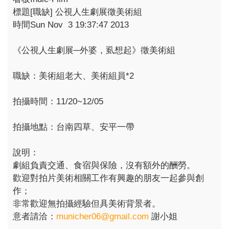
標題[職缺] 公視人生劇展徵美術組
時間Sun Nov 3 19:37:47 2013
《公視人生劇展─外婆，虱想起》徵美術組
職缺：美術組老大、美術組員*2
拍攝時間：11/20~12/05
拍攝地點：台南四草、安平一帶
說明：
劇組負責交通、食宿與保險，沒有額外的酬勞。
歡迎對拍片美術相關工作有興趣的朋友一起參與創
作；
非常歡迎無拍攝經驗但具美術背景者。
意者請洽：
municher06@gmail.com
謝小姐