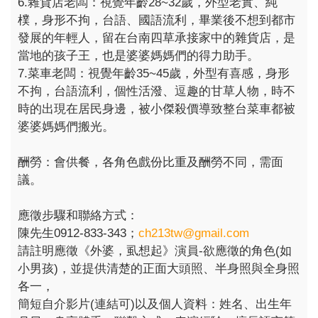
6.雜貨店老闆：視覺年齡28~32歲，外型老實、純
樸，身形不拘，台語、國語流利，畢業後不想到都市
發展的年輕人，留在台南四草承接家中的雜貨店，是
當地的孩子王，也是婆婆媽媽們的得力助手。
7.菜車老闆：視覺年齡35~45歲，外型有喜感，身形
不拘，台語流利，個性活潑、逗趣的甘草人物，時不
時的出現在居民身邊，被小傑殺價導致整台菜車都被
婆婆媽媽們搬光。
酬勞：會供餐，各角色戲份比重及酬勞不同，需面
議。
應徵步驟和聯絡方式：
陳先生0912-833-343；
ch213tw@gmail.com
請註明應徵《外婆，虱想起》演員-欲應徵的角色(如
小男孩)，並提供清楚的正面大頭照、半身照與全身照
各一，
簡短自介影片(連結可)以及個人資料：姓名、出生年