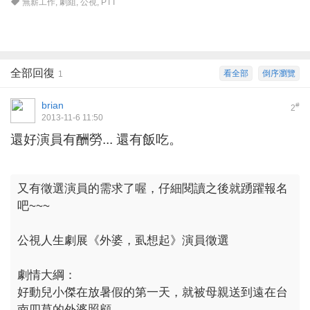
無薪工作
,
劇組
,
公視
,
PTT
全部回復
看全部
倒序瀏覽
1
brian
#
2
2013-11-6 11:50
還好演員有酬勞... 還有飯吃。
又有徵選演員的需求了喔，仔細閱讀之後就踴躍報名
吧~~~
公視人生劇展《外婆，虱想起》演員徵選
劇情大綱：
好動兒小傑在放暑假的第一天，就被母親送到遠在台
南四草的外婆照顧，