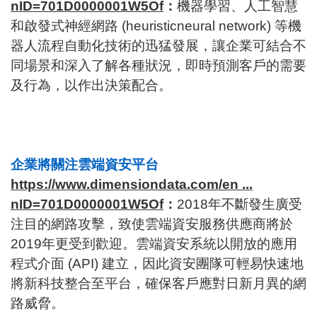
nID=701D0000001W5Of
：
機器學習、人工智慧
和啟發式神經網路 (heuristicneural network) 等機
器人流程自動化技術的迅猛發展，讓企業可結合不
同場景和深入了解各種狀況，即時預測客戶的需要
及行為，以作出決策配合。
企業將關注雲端資安平台
https://www.dimensiondata.com/en ...
nID=701D0000001W5Of
：
2018年不斷發生廣受
注目的網路攻擊，致使雲端資安服務供應商將於
2019年更受到歡迎。雲端資安系統以開放的應用
程式介面 (API) 建立，因此資安團隊可輕易快速地
將新科技整合至平台，確保客戶應對日新月異的網
路威脅。