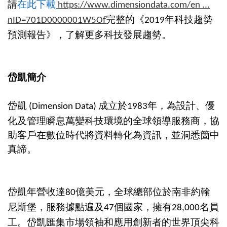
請
在此下載
https://www.dimensiondata.com/en ...
完整的《
年科技趨勢
nID=701D0000001W5Of
2019
預測報告》，了解更多科技發展趨勢。
岱凱簡介
岱凱
成立於
年，為設計、優
(Dimension Data)
1983
化及管理瞬息萬變科技環境的全球領導服務商，協
助客戶在數位時代將資料轉化為資訊，並洞悉箇中
真諦。
岱凱年營收達
億美元，全球總部位於南非約翰
80
尼斯堡，服務據點遍及
個國家，擁有
名員
47
28,000
工。岱凱匯集市場領袖和應用創新者的世界頂尖科