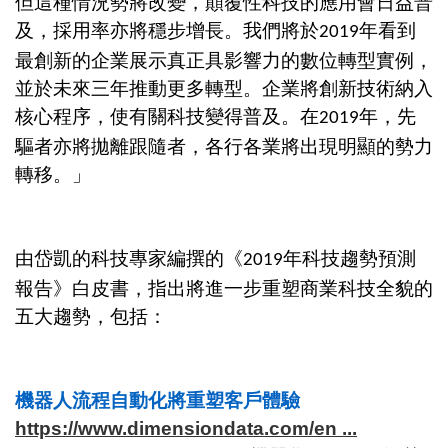
但這種情況勢將改變，顛覆性科技的應用會日益普
及，採用率亦將穩步增長。我們將於
年看到
2019
最創新的企業展示真正具影響力的數位轉型實例，
並於未來三年推動更多轉型。企業將創新技術納入
核心程序，使有關科技變得普及。在
年，先
2019
驅者亦將拋離跟隨者，各行各業將出現明顯的勢力
轉移。」
由岱凱的科技專家編撰的《
年科技趨勢預測
2019
報告》白皮書，指出將進一步重塑商業科技全貌的
五大趨勢，包括：
機器人流程自動化將重塑客戶體驗
https://www.dimensiondata.com/en ...