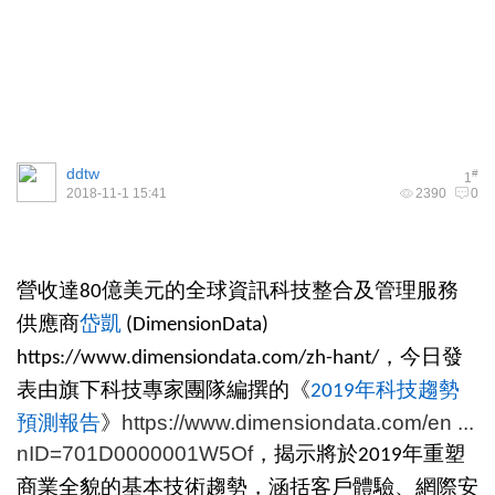
ddtw
#
1
2018-11-1 15:41
2390
0
營收達
億美元的全球資訊科技整合及管理服務
80
供應商
岱凱
(DimensionData)
，今日發
https://www.dimensiondata.com/zh-hant/
表由旗下科技專家團隊編撰的《
年科技趨勢
2019
預測報告
》
https://www.dimensiondata.com/en ...
nID=701D0000001W5Of
，揭示將於
年重塑
2019
商業全貌的基本技術趨勢，涵括客戶體驗、網際安