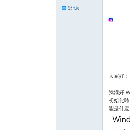
發消息
狂
人
大家好：
我灌好 
初始化時就
能是什麼
論