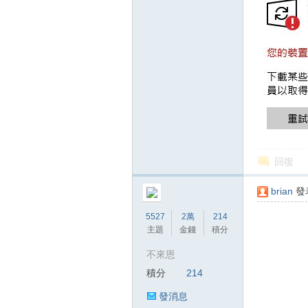
壇
回復
brian
發表
5527
2萬
214
主題
金錢
積分
不來恩
積分
214
】
發消息