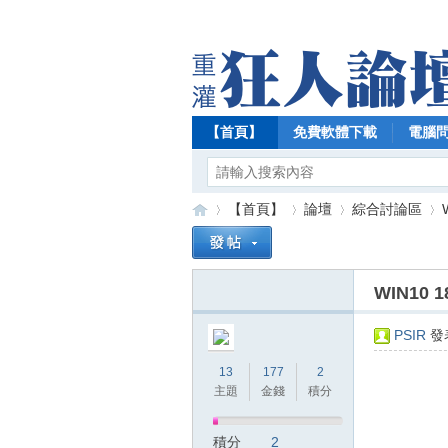
【首頁】
免費軟體下載
電腦
【首頁】
論壇
綜合討論區
WIN10
【
»
›
›
›
PSIR
發表
13
177
2
主題
金錢
積分
積分
2