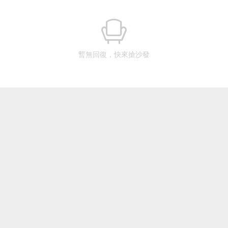
暫無回復，快來搶沙發