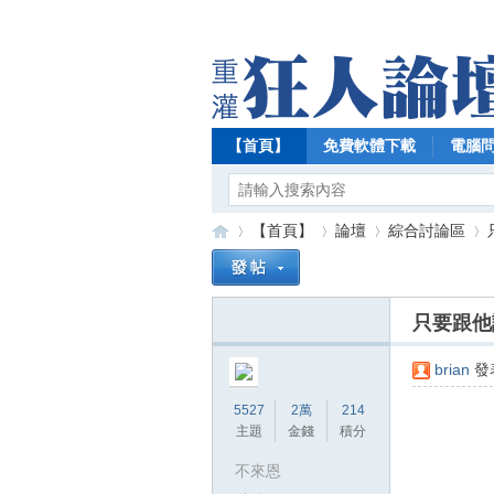
【首頁】
免費軟體下載
電腦
【首頁】
論壇
綜合討論區
只要跟他
【
»
›
›
›
brian
發表
5527
2萬
214
主題
金錢
積分
不來恩