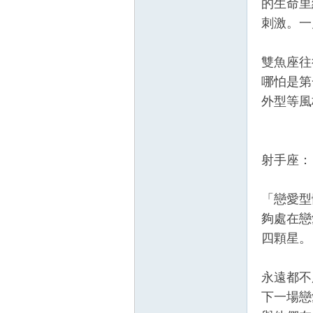
的生命里
刺激。一
雙魚座往
哪怕是第
外型等風
壇
射手座：
「戀愛型
夠處在戀
四顆星。
永遠都不
】
下一場戀