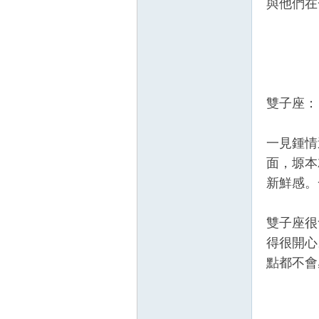
與他們在
雙子座：
一見鍾情
面，塬本
新鮮感。
雙子座很
得很開心
點都不會