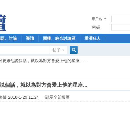
用戶名
密碼
問題、討論
導讀
閒聊、綜合討論區
重灌狂人
帖子
搜
只要跟他説個話，就以為對方會愛上他的星座... ...
索
説個話，就以為對方會愛上他的星座...
於 2018-1-29 11:24
|
顯示全部樓層