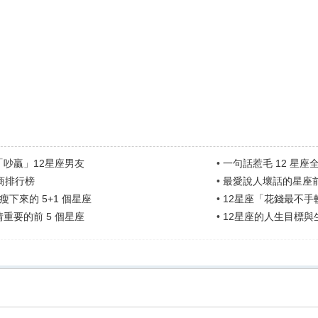
「吵贏」12星座男友
•
一句話惹毛 12 星座
商排行榜
•
最愛說人壞話的星座
會瘦下來的 5+1 個星座
•
12星座「花錢最不手
重要的前 5 個星座
•
12星座的人生目標與生