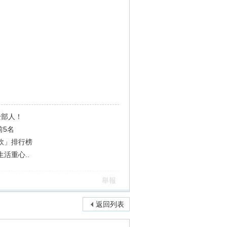
全部人！
前5名
軟」排行榜
活重心..
舉報
返回列表