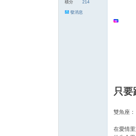
積分
214
發消息
狂
人
只要
雙魚座：
在愛情里
論