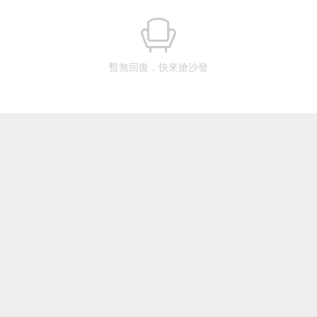
暫無回復，快來搶沙發