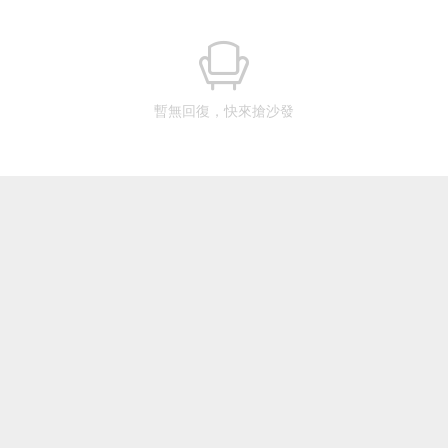
暫無回復，快來搶沙發