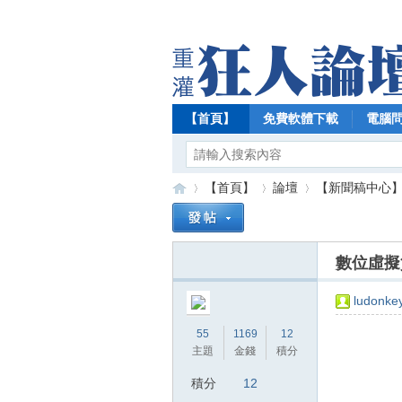
【首頁】
免費軟體下載
電腦
【首頁】
論壇
【新聞稿中心
數位虛擬
【
»
›
›
ludonke
55
1169
12
主題
金錢
積分
積分
12