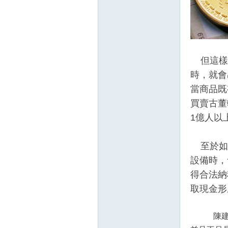
但這樣
時，就會
當商品既
買賣古董
1
億人以
至於如
設備時，
得合法納
取現金形
陳