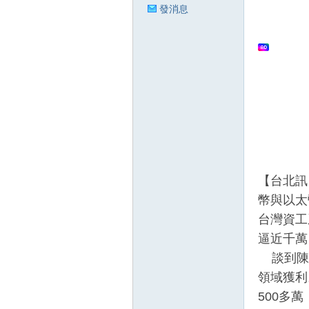
發消息
狂
人
【台北訊
幣與以太
台灣資工
逼近千萬
談到
陳
領域獲利
500
多萬
論