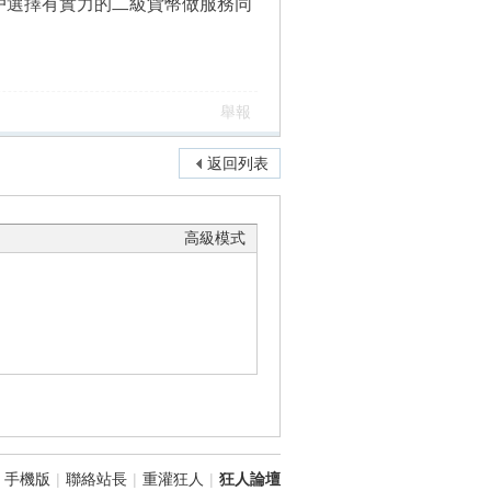
戶選擇有實力的二級貨幣做服務同
舉報
返回列表
高級模式
手機版
|
聯絡站長
|
重灌狂人
|
狂人論壇