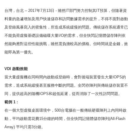
台灣，台北 – 2017年7月13日 - 雖然IT部門努力控制其IT預算，但隨著資
料量的急遽增加及用戶快速儲存和訪問數據需求的提升，不得不面對啟動
及登錄風暴寫入的密集性，所造成系統緩慢的問題。傳統儲存系統通常已
不能負荷虛擬基礎設備磁碟大量I/O的需求，但全快閃記憶體儲存陣列依
然能夠應對這些性能挑戰，雖然需負擔較高的價格。但時間就是金錢，效
能即為第一優先。
VDI
啟動效能
當大量虛擬機在同時間內啟動或登錄時，會對後端裝置發生大量IOPS的
需求，造成系統緩慢甚至服務中斷的問題。全閃存陣列與傳統儲存裝置不
同，提供超高的隨機IOPS和超低延遲，從而消除了一次性訪問問題。
範例
1 :
在一個大型虛擬桌面環境中，500台電腦在一般傳統硬碟陣列上內同時啟
動，平均啟動需花費15分鐘的時間，但全快閃記憶體儲存陣列(All-Flash
Array) 平均只需3分鐘。