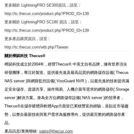
更多關於 LightningPRO SE300資訊，請至：
http://tc.thecus.com/product.php?PROD_ID=138
更多關於 LightningPRO SC180 資訊，請至：
http://tc.thecus.com/product.php?PROD_ID=139
更多產品購買資訊，請至 :
http://tc.thecus.com/wtb.php?Taiwan
關於樺賦科技
Thecus®
樺賦科技成立於
2004
年，經營
Thecus®
中英文自有品牌，擁有世界頂尖
研發團隊，專注於製造、提供最先進及最高品質的網路儲存設備
( Thecus
NAS server )
與網路監控設備
( VisoGuard NVR )
，以最先進的技術提供滿
足安全儲存、資源共享、操作簡易、人機介面等需求的網路儲存
( Storage
server )
解決方案。身為全方位網路儲存設備
( NAS server )
的領導者，
Thecus®
在儲存硬體與軟體
App
方面皆已累積豐富的經驗，並貼近市場趨
勢，以整合最新技術與客戶需求為服務導向，提供最完整的網路儲存產
品。
產品訊息
/
業務聯絡
:
sales@thecus.com