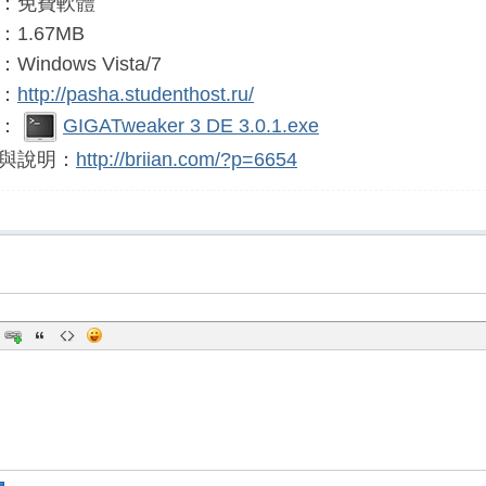
：免費軟體
1.67MB
indows Vista/7
：
http://pasha.studenthost.ru/
載：
GIGATweaker 3 DE 3.0.1.exe
與說明：
http://briian.com/?p=6654