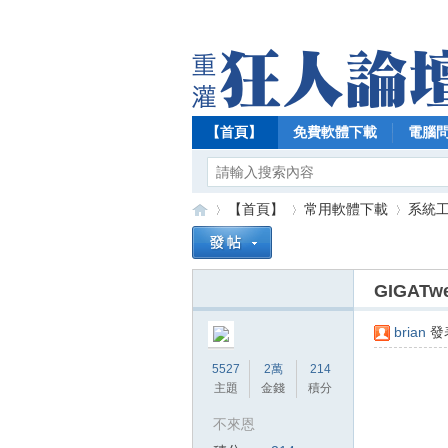
【首頁】
免費軟體下載
電腦
【首頁】
常用軟體下載
系統
GIGATwe
【
»
›
›
brian
發表
5527
2萬
214
主題
金錢
積分
不來恩