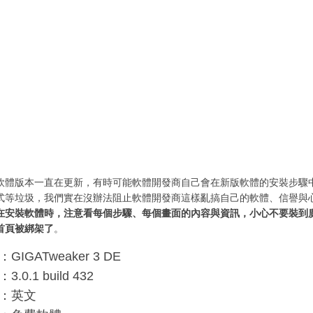
軟體版本一直在更新，有時可能軟體開發商自己會在新版軟體的安裝步驟
式等垃圾，我們實在沒辦法阻止軟體開發商這樣亂搞自己的軟體、信譽與
在安裝軟體時，注意看每個步驟、每個畫面的內容與資訊，小心不要裝到
首頁被綁架了
。
IGATweaker 3 DE
0.1 build 432
：英文