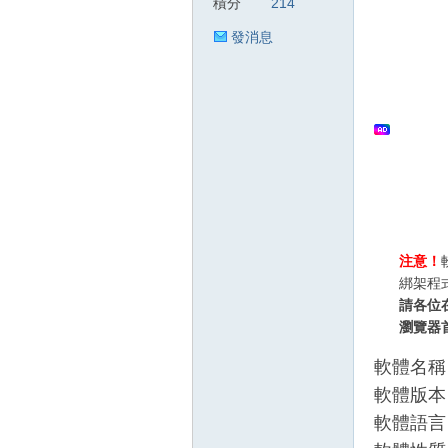
積分
214
發消息
狂
人
注意！
綁架程
請各位
瀏覽器
軟體名稱：G
軟體版本：3.
軟體語言
論