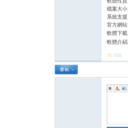
軟體性質
檔案大小：
系統支援：W
官方網站
軟體下
軟體介紹
回復
壇
】