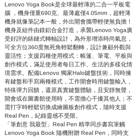
Lenovo Yoga Book是全球最輕薄的二合一平板電
腦 ，機身僅重690克、最薄處僅4.05mm，超輕薄
機身就像筆記本一般，外出開會攜帶輕便無負擔！
機身及組件由鎂鋁合金打造，承襲Lenovo Yoga廣
受好評的錶鏈式轉軸設計，為外形增添時尚氣息，
可全方位360度無死角輕鬆翻轉，設計兼顧外觀與
靈活性；支援四種使用模式：帳篷、筆電、平板與
創作模式，滿足使用者每日工作、生活的多樣化情
境需求。配備Lenovo 獨家Halo鍵盤技術，同時擁
有鍵盤和手寫兩種模式，工作開會時用鍵盤輸入，
特殊彈力回饋，還原真實鍵盤體驗，且安靜無聲，
開會或在圖書館使用時，不需擔心干擾其他人；不
需打字時輕鬆切換成繪圖板創作模式，隨時支援
Real Pen，紀錄靈感不受限。
「筆創意 我最型」Real Pen 精準同步書寫筆觸
Lenovo Yoga Book 隨機附贈 Real Pen，同時支