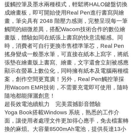
援觸控筆及墨水兩種模式，輕鬆將HALO鍵盤切換
成繪畫板，即可開始使用Real Pen進行書寫與繪
畫，筆尖具有 2048 階壓力感測，完整呈現每一筆
觸間的細微差異，搭配Wacom技術合作的數位繪
畫版，體驗如同在紙張上書寫的快意流暢感。同
時，消費者可自行更換市售標準筆芯，Real Pen
搖身變成一般墨水筆，可直接在紙本上寫字，將紙
張墊在繪畫版上書寫、繪畫，文字還會立刻被感應
顯示在螢幕上數位化，同時擁有紙本及電腦兩種檔
案，創作空間更寬廣！另外，Real Pen觸控筆採
用Wacom EMR技術，不需要充電即可使用，隨時
隨地都能揮灑創意！
超長效電池續航力 完美震撼影音體驗
Yoga Book搭載Windows 系統，熟悉的工作介
面，讓使用者處理文件更加得心應手，免去檔案轉
換的麻煩。大容量8500mAh電池，提供長達13小