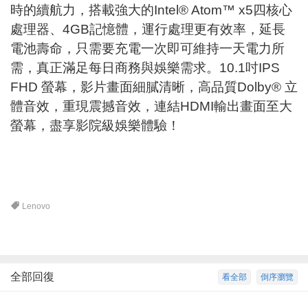
時的續航力，搭載強大的Intel® Atom™ x5四核心
處理器、4GB記憶體，運行處理更有效率，延長
電池壽命，只需要充電一次即可維持一天電力所
需，真正滿足每日商務與娛樂需求。10.1吋IPS
FHD 螢幕，影片畫面細膩清晰，高品質Dolby® 立
體音效，重現震撼音效，連結HDMI輸出畫面至大
螢幕，盡享影院級娛樂體驗！
Lenovo
全部回復
看全部
倒序瀏覽