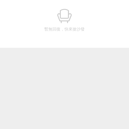
暫無回復，快來搶沙發