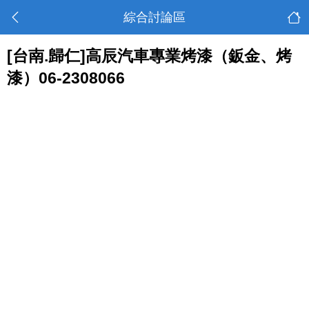
綜合討論區
[台南.歸仁]高辰汽車專業烤漆（鈑金、烤
漆）06-2308066