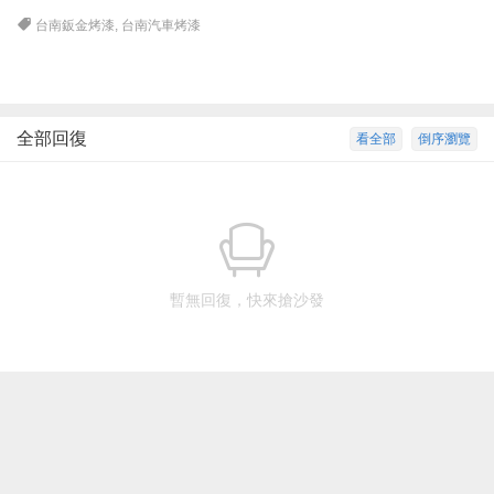
台南鈑金烤漆
,
台南汽車烤漆
全部回復
看全部
倒序瀏覽
暫無回復，快來搶沙發