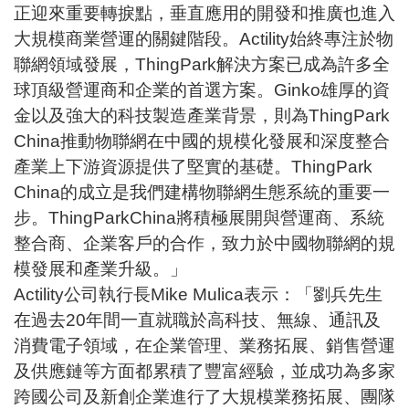
正迎來重要轉捩點，垂直應用的開發和推廣也進入
大規模商業營運的關鍵階段。Actility始終專注於物
聯網領域發展，ThingPark解決方案已成為許多全
球頂級營運商和企業的首選方案。Ginko雄厚的資
金以及強大的科技製造產業背景，則為ThingPark
China推動物聯網在中國的規模化發展和深度整合
產業上下游資源提供了堅實的基礎。ThingPark
China的成立是我們建構物聯網生態系統的重要一
步。ThingParkChina將積極展開與營運商、系統
整合商、企業客戶的合作，致力於中國物聯網的規
模發展和產業升級。」
Actility公司執行長Mike Mulica表示：「劉兵先生
在過去20年間一直就職於高科技、無線、通訊及
消費電子領域，在企業管理、業務拓展、銷售營運
及供應鏈等方面都累積了豐富經驗，並成功為多家
跨國公司及新創企業進行了大規模業務拓展、團隊