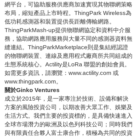
網平台，可協助服務供應商加速實現其物聯網策略
布局，縮短產品上市時程。ThingPark Wireless為
低功耗感測器和裝置提供長距離傳輸網路。
ThingParkMash-up提供物聯網協定和資料中介服
務，協助網路應用服務與大量不同的感測器資料無
縫連結。ThingParkMarketplace則是集結經認證
的物聯網裝置、連線及應用程式廠商所共同組成的
生態系統核心。Actility是LoRa 聯盟的創始會員。
如需更多資訊，請瀏覽：
www.actility.com
或
www.thingpark.com
。
關於Ginko Ventures
成立於2015年，是一家專注於技術、設備和解決
方案的風險投資公司，以期改善大眾工作、娛樂及
生活方式。我們主要的投資標的，是具備快速進入
全球市場潛力的歐洲及以色列科技公司；同時我們
與有限責任合夥人富士康合作，積極為共同的投資