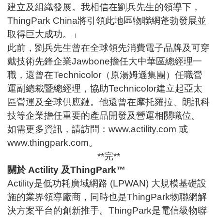
建立及組織發展。我相信在劉兵先生的領導下，
ThingPark China將引領此地區物聯網蓬勃發展並
取得巨大成功。」
此前，劉兵先生曾在全球領先消費電子品牌及可穿
戴技術先鋒企業Jawbone擔任大中華區總經理一
職，還曾在Technicolor（原湯姆遜集團）任職營
運副總裁暨總經理，協助Technicolor建立起亞太
區營運及全球供應鏈。他還曾在摩托羅拉、朗訊科
技等企業擔任重要的產品開發及營運相關職位。
如需更多資訊，請訪問：
www.actility.com
或
www.thingpark.com
。
**完**
關於 Actility 及ThingPark™
Actility是低功耗廣域網路 (LPWAN) 大規模基礎設
施的業界領導廠商，同時也是ThingPark物聯網解
決方案平台的創新推手。ThingPark是電信級物聯