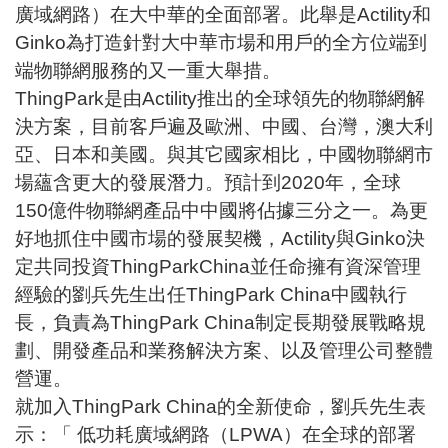
廣域網路）在大中華的全面部署。此舉是Actility和
Ginko為打造針對大中華市場和用戶的全方位端到
端物聯網服務的又一重大舉措。
ThingPark是由Actility推出的全球領先的物聯網解
決方案，目前客戶遍及歐洲、中國、台灣，澳大利
亞、日本和美國。與其它國家相比，中國物聯網市
場蘊含更大的發展潛力。預計到2020年，全球
150億件物聯網產品中中國將佔據三分之一。為更
好地抓住中國市場的發展契機，Actility與Ginko決
定共同投資ThingParkChina並任命擁有資深管理
經驗的劉兵先生出任ThingPark China中國執行
長，負責為ThingPark China制定長期發展戰略規
劃、開發產品和業務解決方案、以及管理公司整體
營運。
就加入ThingPark China的全新使命，劉兵先生表
示：「 低功耗廣域網路（LPWA）在全球的部署