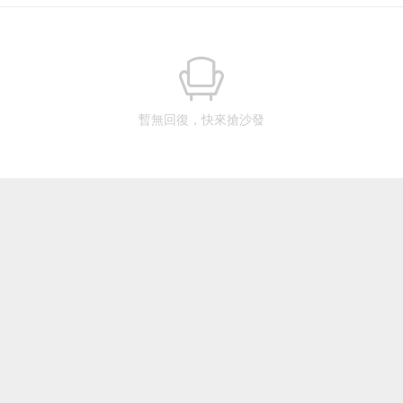
暫無回復，快來搶沙發