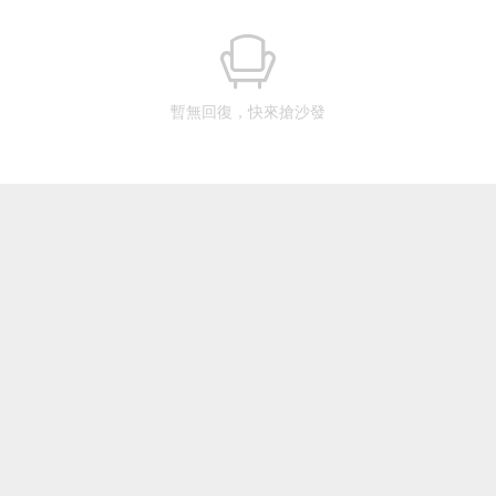
暫無回復，快來搶沙發