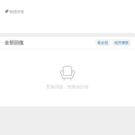
軟體序號
全部回復
看全部
倒序瀏覽
暫無回復，快來搶沙發