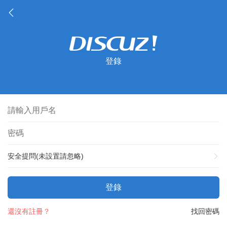
登錄
安全提問(未設置請忽略)
登錄
還沒有註冊？
找回密碼