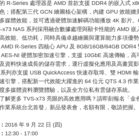
n」的 R-Series 處理器是 AMD 首款支援 DDR4 的嵌入式
色；搭配第三代 GCN 繪圖核心架構，內建 GPU 效能
多媒體效能，並可透過硬體加速解碼功能播放 4K 影片。QN
S-x73 NAS 系列採用融合數據處理與顯卡性能的 AMD 
高效能、低功耗，同時具備卓越繪圖與運算能力多項優勢的
MD R-Series 四核心 APU 及 8GB/16GB/64GB DDR
 AES-NI 硬體加密加速引擎，支援 10GbE 高速傳輸
及資料快速成長的儲存需求，運行虛擬化應用及高畫質影
3 系列亦支援 USB QuickAccess 快速存取埠、雙 HDMI 
速引擎，搭配新一代效能大躍進的 64 位元 QTS 4.3
度多媒體資料瀏覽體驗，以及全方位私有雲儲存系統。
解更多 TVS-x73 亮眼的高效應用嗎？請即刻報名「金色閃
4.3 作業系統台北首發」新品發表會，名額有限，敬請把握。
：
2016 年 9 月 22 日 (四)
：
12:30 - 17:00