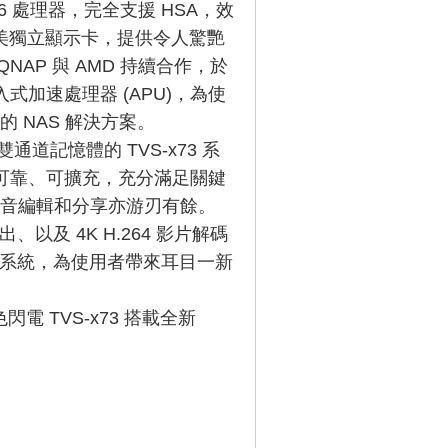
 x86 處理器，完全支援 HSA，效
媲美獨立顯示卡，提供令人驚艷
AP 與 AMD 持續合作，於
嵌入式加速處理器 (APU)，為使
 NAS 解決方案。
4 雙通道記憶體的 TVS-x73 系
，高可靠、可擴充，充分滿足關鍵
音編輯和分享亦游刃有餘。
輸出、以及 4K H.264 影片解碼
 作業系統，為使用者帶來耳目一新
電 TVS-x73 搭載全新