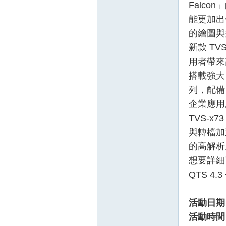
Falco
能更加出
的繪圖與
新款 TV
用者帶來
搭載強大 A
列，配備
壇
企業應用
TVS-x7
與轉檔加
的高解析
想要詳細了
QTS 
】
活動日期
活動時間