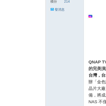
積分
214
發消息
狂
人
QNAP T
的完美演
台灣，台北，
辦「金色閃
晶片大廠
備，將成
NAS 
論