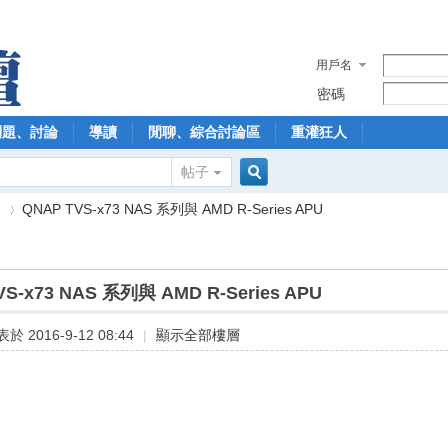
用戶名
密碼
問題、討論
導讀
閒聊、綜合討論區
重灌狂人
帖子
搜
】
QNAP TVS-x73 NAS 系列與 AMD R-Series APU
索
VS-x73 NAS 系列與 AMD R-Series APU
›
於 2016-9-12 08:44
|
顯示全部樓層