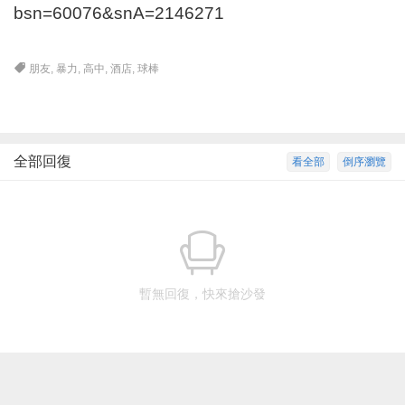
bsn=60076&snA=2146271
朋友
,
暴力
,
高中
,
酒店
,
球棒
全部回復
看全部
倒序瀏覽
暫無回復，快來搶沙發