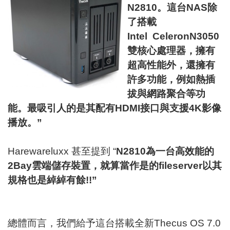
N2810
。這台
NAS
除
了搭載
Intel CeleronN3050
雙核心處理器，擁有
超高性能外，還擁有
許多功能，例如熱插
拔與網路聚合等功
能。最吸引人的是其配有
HDMI
接口與支援
4K
影像
播放。
”
Harewareluxx 甚至提到 “
N2810
為一台高效能的
2Bay
雲端儲存裝置，就算當作是的
fileserver
以其
規格也是綽綽有餘
!!”
總體而言，我們給予這台搭載全新Thecus OS 7.0