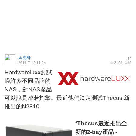
馬克杯
#
1
2016-7-13 11:04
2103
0
Hardwareluxx
測試
過許多不同品牌的
NAS，對NAS產品
可以說是瞭若指掌。最近他們決定測試Thecus 新
推出的
N2810
。
“
Thecus
最近推出全
新的
2-bay
產品
-