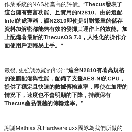
作業系統的NAS相當高的評價。“
Thecus
發表了
這台擁有豐富功能、且實用的
N2810
。由於選配
Intel
的處理器
，
讓
N2810
即使是針對繁重的儲存
資料加解密都能夠有效的發揮其運作上的效能。加
上配備著最新的
Thecus
OS 7.0
，
人性化的操作介
面使用戶更輕易上手。
”
最後, 更強調效能的部分: “
這台
N2810
有著高規格
的硬體配備與性能，
配備了支援
AES-NI
的
CPU
，
提供了穩定且快速的數據傳輸速率，即使在加密的
情況下，速度也不會明顯的下降
，持續保有
Thecus
產品優越的傳輸速率
。
”
謝謝Mathias 和
Hardwareluxx
團隊為我們所做的