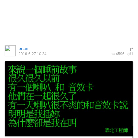
brian
#
1
2016-6-27 10:24
4596
1