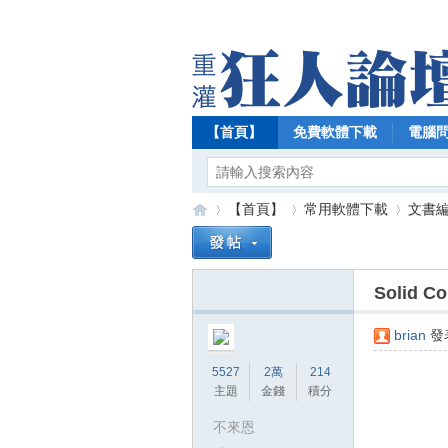
【首頁】
免費軟體下載
電腦
【首頁】
常用軟體下載
文書編
Solid C
【
»
›
›
brian
發表
5527
2萬
214
主題
金錢
積分
不來恩