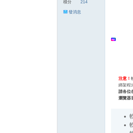
積分
214
發消息
狂
人
注意！
綁架程
請各位
瀏覽器
軟體
軟體
軟
軟
論