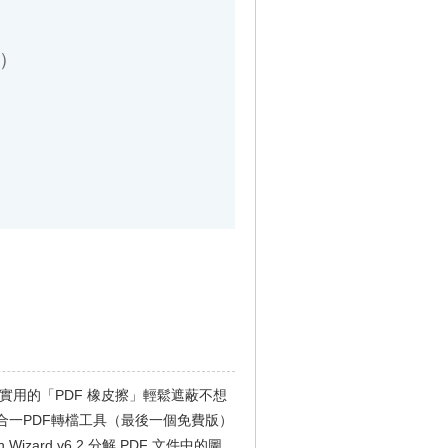
9.9.0 實用的「PDF 橡皮擦」輕鬆遮蔽不想
.10 多合一PDF轉檔工具（最後一個免費版）
ion Wizard v6.2 分解 PDF 文件中的圖