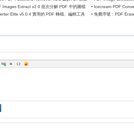
製等限制
檔
F Images Extract v2.0 批次分解 PDF 中的圖檔
•
Icecream PDF Con
verter Elite v5.0.4 實用的 PDF 轉檔、編輯工具
•
免費序號：PDF Eras
PDF文件內容