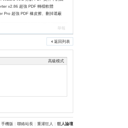
verter v2.86 超強 PDF 轉檔軟體
er Pro 超強 PDF 橡皮擦、刪掉遮蔽
舉報
返回列表
高級模式
手機版
|
聯絡站長
|
重灌狂人
|
狂人論壇