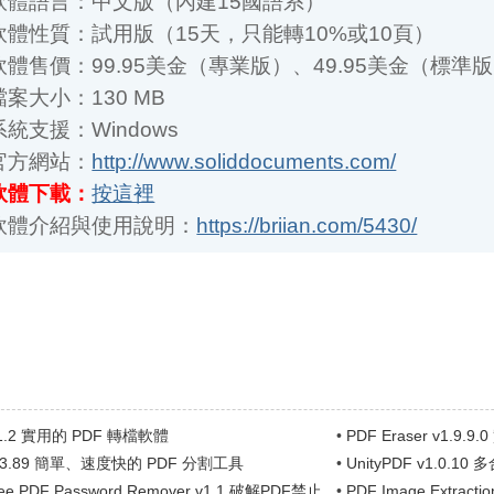
體售價：99.95美金（專業版）、49.95美金（標準版）
大小：130 MB
支援：Windows
方網站：
http://www.soliddocuments.com/
體下載：
按這裡
體介紹與使用說明：
https://briian.com/5430/
v1.2 實用的 PDF 轉檔軟體
•
PDF Eraser v1.
被看...
 v3.89 簡單、速度快的 PDF 分割工具
•
UnityPDF v1.0
ee PDF Password Remover v1.1 破解PDF禁止
•
PDF Image Extract