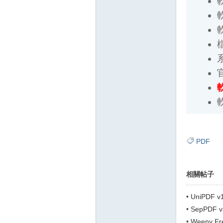
軟
檔案
系統
官
軟
軟
壇
PDF
相關帖子
•
UniPDF 
】
•
SepPDF
•
Weeny Fr