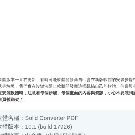
軟體版本一直在更新，有時可能軟體開發商自己會在新版軟體的安裝步驟
式等垃圾，我們實在沒辦法阻止軟體開發商這樣亂搞自己的軟體、信譽與
在安裝軟體時，注意看每個步驟、每個畫面的內容與資訊，小心不要裝到
首頁被綁架了
。
名稱：Solid Converter PDF
版本：10.1 (build 17926)
體語言：中文版（內建15國語系）
體性質：試用版（15天，只能轉10%或10頁）