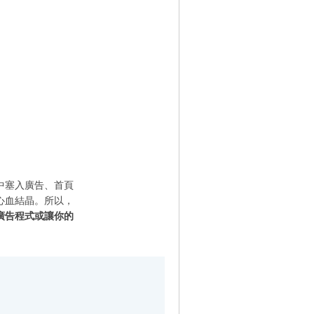
中塞入廣告、首頁
心血結晶。所以，
廣告程式或讓你的