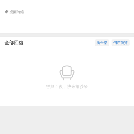
桌面時鐘
全部回復
看全部
倒序瀏覽
暫無回復，快來搶沙發