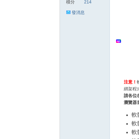
積分
214
發消息
狂
人
注意！
綁架程
請各位
瀏覽器
軟體
軟
軟
論