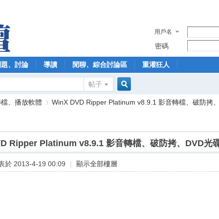
用戶名
密碼
問題、討論
導讀
閒聊、綜合討論區
重灌狂人
帖子
搜
轉檔、播放軟體
WinX DVD Ripper Platinum v8.9.1 影音轉檔、破防拷、D
索
VD Ripper Platinum v8.9.1 影音轉檔、破防拷、DVD
›
於 2013-4-19 00:09
|
顯示全部樓層