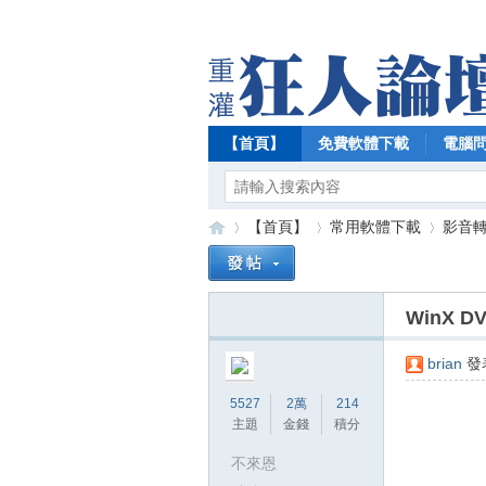
【首頁】
免費軟體下載
電腦
【首頁】
常用軟體下載
影音
WinX D
【
»
›
›
brian
發表
5527
2萬
214
主題
金錢
積分
不來恩