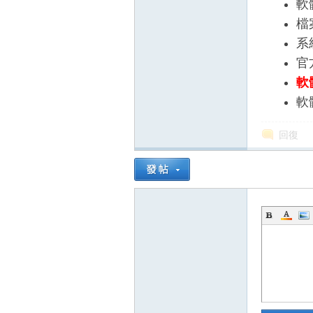
軟
檔
系
官
軟
軟
回復
壇
】