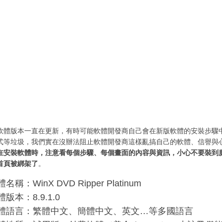
軟體版本一直在更新，有時可能軟體開發商自己會在新版軟體的安裝步驟
式等垃圾，我們實在沒辦法阻止軟體開發商這樣亂搞自己的軟體、信譽與
在安裝軟體時，注意看每個步驟、每個畫面的內容與資訊，小心不要裝到
首頁被綁架了
。
名稱：WinX DVD Ripper Platinum
體版本：8.9.1.0
體語言：繁體中文、簡體中文、英文…等多國語言