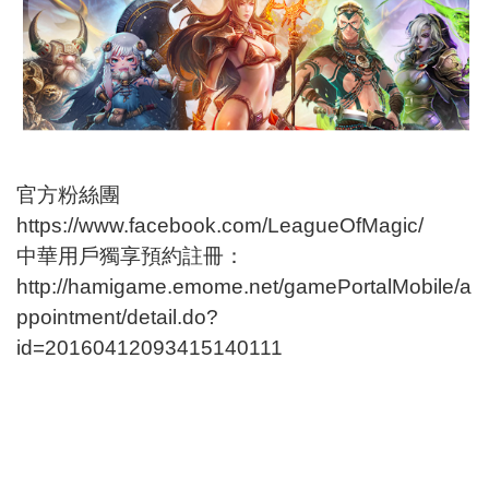
官方粉絲團
https://www.facebook.com/LeagueOfMagic/
中華用戶獨享預約註冊：
http://hamigame.emome.net/gamePortalMobile/a
ppointment/detail.do?
id=20160412093415140111