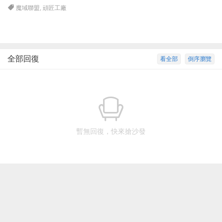
魔域聯盟
,
頑匠工廠
全部回復
看全部
倒序瀏覽
暫無回復，快來搶沙發