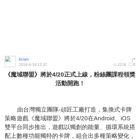
brian
#
1
2016-4-18 12:37
2216
0
《魔域聯盟》將於4/20正式上線，粉絲團課程領獎
活動開跑！
由台灣獨立團隊-頑匠工廠打造，集換式卡牌
策略遊戲《魔域聯盟》將於4/20在Android、iOS
雙平台同步推出，遊戲以獨創的能量、循環系統搭
配上數種功能獨特的卡牌，組合出多種策略變化，