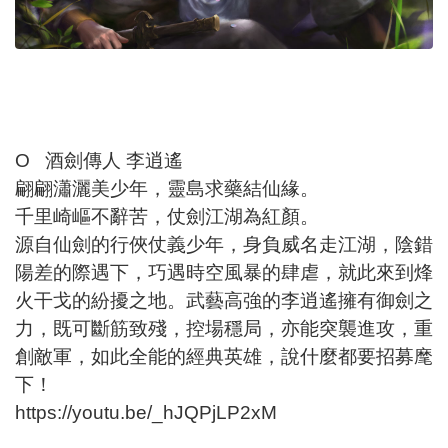
O 酒劍傳人 李逍遙
翩翩瀟灑美少年，靈島求藥結仙緣。
千里崎嶇不辭苦，仗劍江湖為紅顏。
源自仙劍的行俠仗義少年，身負威名走江湖，陰錯
陽差的際遇下，巧遇時空風暴的肆虐，就此來到烽
火干戈的紛擾之地。武藝高強的李逍遙擁有御劍之
力，既可斷筋致殘，控場穩局，亦能突襲進攻，重
創敵軍，如此全能的經典英雄，說什麼都要招募麾
下！
https://youtu.be/_hJQPjLP2xM