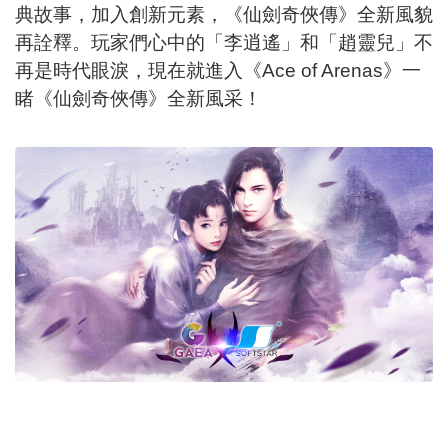
典故事，加入創新元素，《仙劍奇俠傳》全新風貌
再詮釋。玩家們心中的「李逍遙」和「趙靈兒」不
再是時代眼淚，現在就進入《Ace of Arenas》一
睹《仙劍奇俠傳》全新風采！