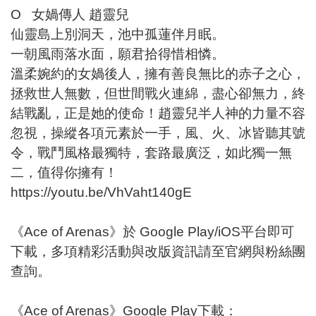
O 女媧傳人 趙靈兒
仙靈島上別洞天，池中孤蓮伴月眠。
一朝風雨落水面，願君拾得惜相憐。
溫柔婉約的女媧後人，擁有善良無比的赤子之心，
拯救世人無數，但世間戰火連綿，盡心卻無力，終
結戰亂，正是她的使命！趙靈兒半人神的力量不容
忽視，操縱各項元素於一手，風、火、冰皆聽其號
令，戰鬥風格最獨特，套路最廣泛，如此獨一無
二，值得你擁有！
https://youtu.be/VhVaht140gE
《Ace of Arenas》於 Google Play/iOS平台即可
下載，多項精彩活動與改版資訊請至官網與粉絲團
查詢。
《Ace of Arenas》Google Play下載：