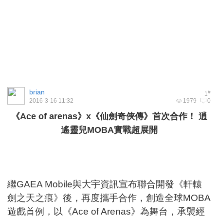
brian
#
1
2016-3-16 11:32
1979
0
《Ace of arenas》x《仙劍奇俠傳》首次合作！ 逍
遙靈兒MOBA實戰超展開
繼GAEA Mobile與大宇資訊宣布聯合開發《軒轅
劍之天之痕》後，再度攜手合作，創造全球MOBA
遊戲首例，以《Ace of Arenas》為舞台，承襲經