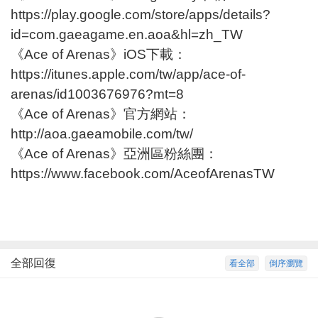
https://play.google.com/store/apps/details?
id=com.gaeagame.en.aoa&hl=zh_TW
《Ace of Arenas》iOS下載：
https://itunes.apple.com/tw/app/ace-of-
arenas/id1003676976?mt=8
《Ace of Arenas》官方網站：
http://aoa.gaeamobile.com/tw/
《Ace of Arenas》亞洲區粉絲團：
https://www.facebook.com/AceofArenasTW
全部回復
看全部
倒序瀏覽