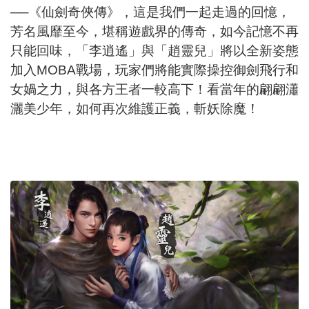
──《仙劍奇俠傳》，這是我們一起走過的回憶，
芳名風靡至今，堪稱遊戲界的傳奇，如今記憶不再
只能回味，「李逍遙」與「趙靈兒」將以全新姿態
加入MOBA戰場，玩家們將能實際操控御劍飛行和
女媧之力，與各方王者一較高下！看當年的翩翩瀟
灑美少年，如何再次維護正義，斬妖除魔！