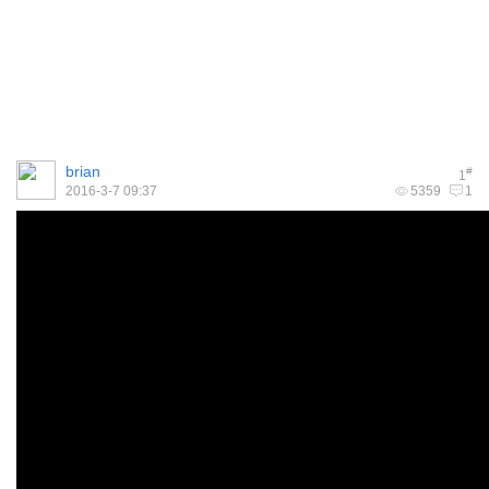
brian
#
1
2016-3-7 09:37
5359
1