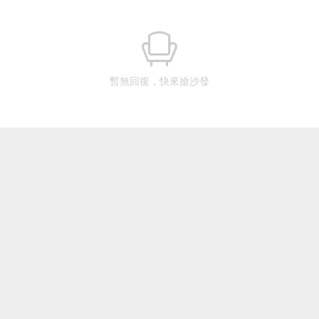
暫無回復，快來搶沙發