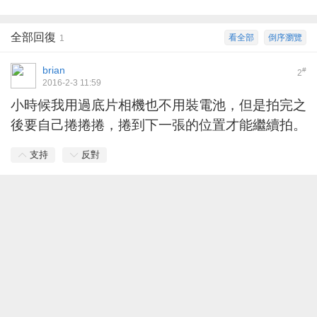
全部回復
看全部
倒序瀏覽
1
brian
#
2
2016-2-3 11:59
小時候我用過底片相機也不用裝電池，但是拍完之
後要自己捲捲捲，捲到下一張的位置才能繼續拍。
支持
反對