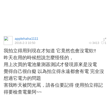
applehaha1111
#
1
2016-2-3 10:50
3413
1
我拍立得用到現在才知道
它竟然也會沒電欸
!!
昨天在用的時候想說怎麼怪怪的，
用上次買的電池量測器測試才發現原來是沒電
覺得自己很白癡
以為拍立得永遠都會有電
完全沒
想過它電力的問題
害我昨天被閃光罵，請各位要記得
使用拍立得記
得要檢查電量阿
~~