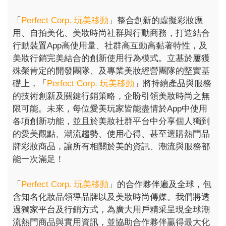
「
Perfect Corp. 玩美移動
」整合創新的虛擬彩妝應
用、自拍美化、美妝時尚社群與行動商務，打造結合
行動裝置App高使用量、社群高互動高黏著特性，及
美妝行銷完美結合的創新使用行為模式。立基於屢獲
殊榮肯定的開發團隊、及專業美妝經營團隊的堅實基
礎上，「
Perfect Corp. 玩美移動
」將持續產品與服務
的技術創新及關鍵行銷策略，企盼引領美妝時尚之無
限可能。未來，每位愛美玩家皆能盡情於App中使用
各項創新功能，並且於美妝社群平台中分享個人獨到
的愛美觀點、潮流趨勢、使用心得、甚至選購熱門品
牌彩妝商品，讓所有相關於美的資訊、潮流與服務都
能一次滿足！
「
Perfect Corp. 玩美移動
」的合作夥伴遍及全球，包
含知名化妝品領導品牌以及美妝時尚傳媒。我們將透
過獨家平台及行銷方式，為廣大用戶精采呈現全球潮
流熱門商品與實用資訊，並協助合作夥伴贏得最大化