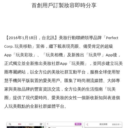
首創用戶訂製妝容即時分享
【2016年1月18日，台北訊】美妝行動聯網領導品牌「
Perfect
Corp. 玩美移動
」宣佈，繼下載表現亮眼、備受肯定的超級
App「
玩美彩妝
」、「
玩美相機
」及新推出「
玩美甲
」App後，
正式獨立並全新推出美妝社群App「
玩美圈
」，並同步建立
玩美
圈
專屬網站，以全方位的美妝社群互動平台，服務全球使用智
慧手機與平版裝置的愛美用戶。匯集了時尚潮流媒體、大師專
家與美妝品牌的豐富資訊交流，全方位美的生活指南「
玩美
圈
」提供了現代愛時尚、愛美妝的女性一個新收新知與表達個
人玩美觀點的全新社群媒體平台。