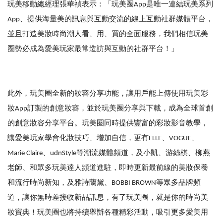
玩美移動總經理張華禎表示：「玩美圈App是唯一連結玩美系列
App、提供海量美的訊息與互動交流的線上互動社群媒體平台，
並且打造美妝時尚潮人看、用、買的全面服務，我們相信玩美
圈勢必成為愛美玩家最常造訪與互動的社群平台！」
此外，玩美圈全新的妝容分享功能，讓用戶能上傳使用玩美彩
妝App訂製的創意妝容，並於玩美圈分享與下載，成為全球首創
的創意妝容分享平台。
玩美圈
同時提供豐富的彩妝影音教學，
讓愛美玩家學會化妝技巧、增加自信，更有ELLE、VOGUE、
Marie Claire、udnStyle等潮流媒體頻道，及小凱、游絲棋、柳燕
老師、和眾多玩美達人頻道進駐，即時更新最前線的美妝保養
和流行時尚新知，及雅詩蘭黛、BOBBI BROWN等眾多品牌頻
道，讓你無時差接收新品訊息，有了玩美圈，就是你的時尚美
妝寶典！
玩美圈
也將持續舉辦各種精彩活動，吸引更多愛美用