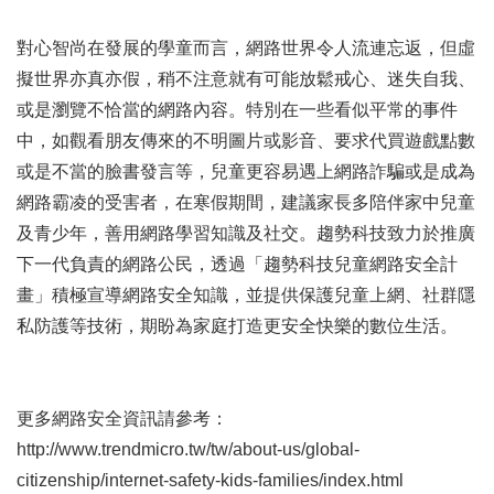
對心智尚在發展的學童而言，網路世界令人流連忘返，但虛
擬世界亦真亦假，稍不注意就有可能放鬆戒心、迷失自我、
或是瀏覽不恰當的網路內容。特別在一些看似平常的事件
中，如觀看朋友傳來的不明圖片或影音、要求代買遊戲點數
或是不當的臉書發言等，兒童更容易遇上網路詐騙或是成為
網路霸凌的受害者，在寒假期間，建議家長多陪伴家中兒童
及青少年，善用網路學習知識及社交。
趨勢科技
致力於推廣
下一代負責的網路公民，透過「趨勢科技兒童網路安全計
畫」積極宣導網路安全知識，並提供
保護兒童上網
、社群隱
私防護等技術，期盼為家庭打造更安全快樂的數位生活。
更多網路安全資訊請參考：
http://www.trendmicro.tw/tw/about-us/global-
citizenship/internet-safety-kids-families/index.html