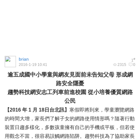
brian
#
1
2016-1-19 10:41
2315
0
逾五成國中小學童與網友見面前未告知父母 形成網
路安全隱憂
趨勢科技網安志工列車前進校園 從小培養優質網路
公民
【2016 年 1 月 18日台北訊】
寒假即將到來，學童瀏覽網路
的時間大增，家長們了解子女的網路使用情形嗎？隨著行動
裝置日趨多樣化，多數孩童擁有自己的手機或平板，但若使
用觀念不當，很容易誤觸網路陷阱。
趨勢科技
為了協助家長