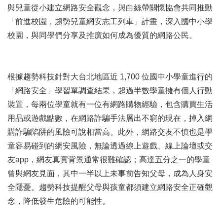
與兒童從小建立網路安全觀念，與白絲帶關懷協會共同推動
「前進校園，趨勢兒童網安志工列車」計畫，深入國中小學
校園，與同學們分享及推廣如何成為優質的網路公民。
根據
趨勢科技
針對大台北地區近 1,700 位國中小學童進行的
「網路安全」學習單調查結果，超過半數學童擁有個人行動
裝置，每兩位學童就有一位有網路購物經驗，包含購買生活
用品或遊戲點數，在網路詐騙手法層出不窮的現在，掉入網
購詐騙陷阱的風險可說相當高。此外，網路交友不慎也是學
童容易碰到的網安風險，無論透過線上遊戲、線上論壇或交
友app，網友真實背景通常很難確認；高達五分之一的學童
曾與網友見面，其中一半以上未事前告知父母，成為人身安
全隱憂。
趨勢科技
提醒父母與孩童都須建立網路安全正確觀
念，降低發生危險的可能性。