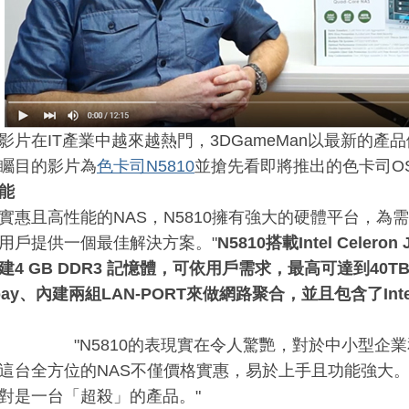
影片在IT產業中越來越熱門，3DGameMan以最新的
矚目的影片為
色卡司N5810
並搶先看即將推出的色卡司O
能
實惠且高性能的NAS，N5810擁有強大的硬體平台，為
用戶提供一個最佳解決方案。"
N5810
搭載Intel Celeron 
4 GB DDR3
記憶體，可依用戶需求，最高可達到40T
bay、內建兩組LAN-PORT來做網路聚合，並且包含了In
810的表現實在令人驚艷，對於中小型企業
這台全方位的NAS不僅價格實惠，易於上手且功能強大
對是一台「超殺」的產品。"