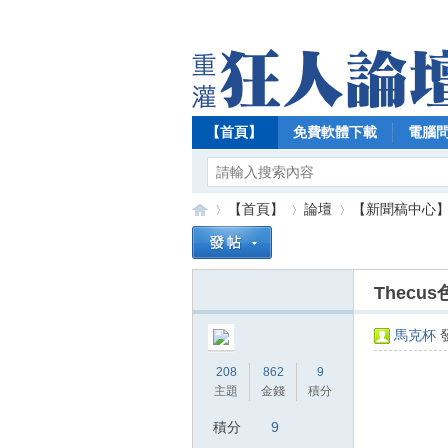
【首頁】
免費軟體下載
電腦
【首頁】
論壇
【新聞稿中心
Thecu
【
»
›
›
馬克杯
發
208
862
9
主題
金錢
積分
積分
9