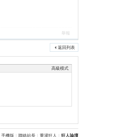
舉報
返回列表
高級模式
手機版
|
聯絡站長
|
重灌狂人
|
狂人論壇