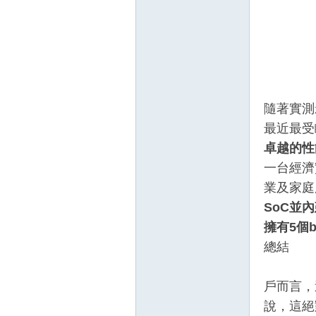
隨著實測
最近最受
壇
卓越的性
一台經濟
業及家庭
SoC
並內建
擁有5個
總結
"N5
】
戶而言，
說，這絕