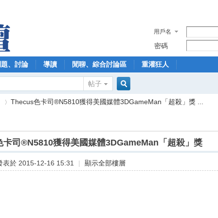
用戶名
密碼
問題、討論
導讀
閒聊、綜合討論區
重灌狂人
帖子
搜
】
Thecus色卡司®N5810獲得美國媒體3DGameMan「超殺」獎 ...
索
s色卡司®N5810獲得美國媒體3DGameMan「超殺」獎
›
表於 2015-12-16 15:31
|
顯示全部樓層