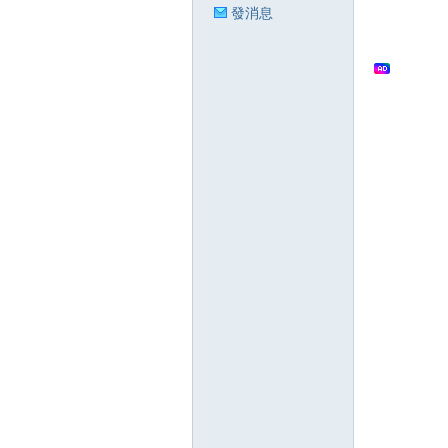
發消息
狂
人
論