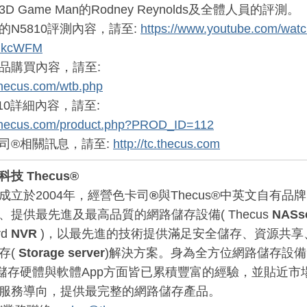
D Game Man的Rodney Reynolds及全體人員的評測。
的N5810評測內容，請至:
https://www.youtube.com/wat
ikcWFM
品購買內容，請至:
.thecus.com/wtb.php
10詳細內容，請至:
c.thecus.com/product.php?PROD_ID=112
司®相關訊息，請至:
http://tc.thecus.com
技 Thecus®
成立於2004年，經營色卡司
®
與Thecus®中英文自有
、提供最先進及最高品質的網路儲存設備( Thecus
NASs
rd
NVR
)，以最先進的技術提供滿足安全儲存、資源共享
存(
Storage server
)解決方案。身為全方位網路儲存設備
儲存硬體與軟體App方面皆已累積豐富的經驗，並貼近市
服務導向，提供最完整的網路儲存產品。