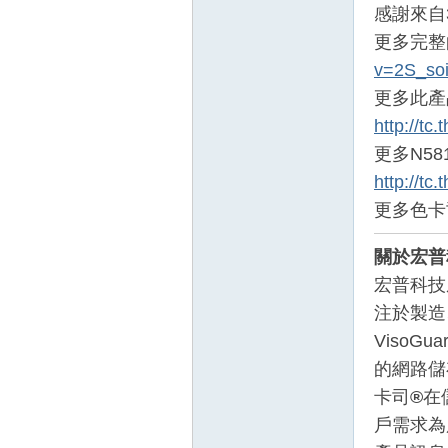
感謝來自3
更多完整
v=2S_so
更多此產
http://tc
更多N58
http://t
更多色卡
關於宏普科
宏普科技
注於製造
VisoGua
的網路儲
卡司
®
在
戶需求為