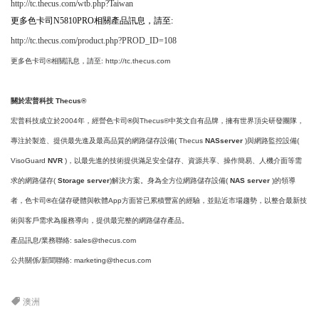
http://tc.thecus.com/wtb.php?Taiwan
更多色卡司N5810PRO相關產品訊息，請至:
http://tc.thecus.com/product.php?PROD_ID=108
更多色卡司®相關訊息，請至:
http://tc.thecus.com
關於宏普科技 Thecus®
宏普科技成立於2004年，經營色卡司
®
與Thecus®中英文自有品牌，擁有世界頂尖研發團隊，
專注於製造、提供最先進及最高品質的網路儲存設備( Thecus
NASserver
)與網路監控設備(
VisoGuard
NVR
)，以最先進的技術提供滿足安全儲存、資源共享、操作簡易、人機介面等需
求的網路儲存(
Storage server
)解決方案。身為全方位網路儲存設備(
NAS server
)的領導
者，色卡司
®
在儲存硬體與軟體App方面皆已累積豐富的經驗，並貼近市場趨勢，以整合最新技
術與客戶需求為服務導向，提供最完整的網路儲存產品。
產品訊息/業務聯絡:
sales@thecus.com
公共關係/新聞聯絡:
marketing@thecus.com
澳洲