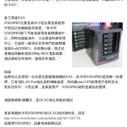
的 NAS“。
多工用途NAS
N5810PRO主要是為中小型企業及家庭用
戶所設計的網路儲存裝置。“色卡司
N5810PRO除了可做為家用多媒體播放中
心，同時也能做為中、小企業資料庫管理
中心，它提供一個現在非常熱門的媒體播
放器Kodi(XBMC)。在前幾分鐘，我才試
著播放高解析度的1080p.MOV電影檔案，
測試過程非常順利，讓我非常滿意。“
結論
如果你正在尋找一台內置五顆硬碟插槽的NAS，色卡司N5810PRO是您唯一的選
擇，它有5個LAN Port強化資料傳輸速度，和內建mini-UPS保障用戶資料安全。
對於任何中、小型企業，及家庭用戶，N5810PRO絕對是最佳的選擇。
感謝詹姆斯‧羅爾夫，及OCAU各位所做的測試
更多有關色卡司N5810PRO在OCAU的評測內容，請至：
http://www.overclockers.com.au/article.php?id=1181750
欲購買N5810PRO，請參考經銷商訊息: