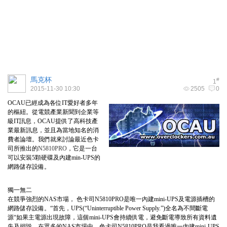
馬克杯
#
1
2015-11-30 10:30
2505
0
OCAU已經成為各位IT愛好者多年
的樞紐。從電競產業新聞到企業等
級IT訊息，OCAU提供了高科技產
業最新訊息，並且為當地知名的消
費者論壇。我們就來討論最近色卡
司所推出的
N5810PRO
，它是一台
可以安裝5顆硬碟及內建min-UPS的
網路儲存設備。
獨一無二
在競爭強烈的NAS市場， 色卡司N5810PRO是唯一內建mini-UPS及電源插槽的
網路儲存設備。“首先，UPS(“Uninterruptible Power Supply.”)全名為不間斷電
源“如果主電源出現故障，這個mini-UPS會持續供電，避免斷電導致所有資料遺
失及損毀。在眾多的NAS市場中，色卡司N5810PRO是我看過唯一內建mini-UPS