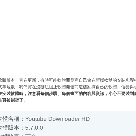
軟體版本一直在更新，有時可能軟體開發商自己會在新版軟體的安裝步驟
式等垃圾，我們實在沒辦法阻止軟體開發商這樣亂搞自己的軟體、信譽與
在安裝軟體時，注意看每個步驟、每個畫面的內容與資訊，小心不要裝到
首頁被綁架了
。
名稱：Youtube Downloader HD
版本：5.7.0.0
體語言：英文
體性質：免費軟體