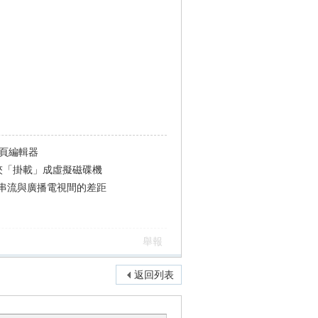
 網頁編輯器
把資料夾「掛載」成虛擬磁碟機
即時串流與廣播電視間的差距
舉報
返回列表