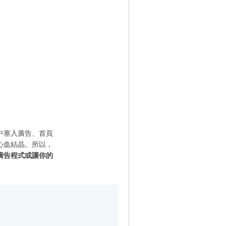
中塞入廣告、首頁
心血結晶。所以，
廣告程式或讓你的