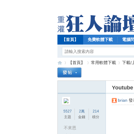
【首頁】
免費軟體下載
電腦
【首頁】
常用軟體下載
下載/
Youtub
【
»
›
›
brian
發表
5527
2萬
214
主題
金錢
積分
不來恩