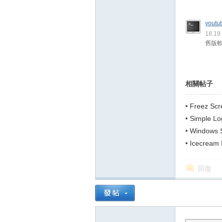
youtu
18.1
舊版
相關帖子
•
Freez Sc
•
Simple 
號與 IP 等..
•
Windows
•
Icecrea
回復