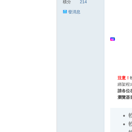
積分
214
發消息
狂
人
注意！
綁架程
請各位
瀏覽器
軟體
軟體
軟
軟
論