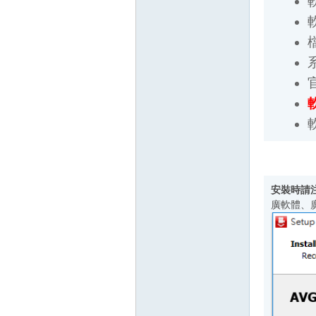
檔
系統
官
軟
軟
壇
安裝時請注
廣軟體、廣
】