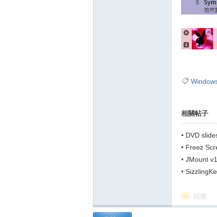
Window
相關帖子
•
DVD slid
•
Freez Sc
•
JMount
•
Sizzlin
回復