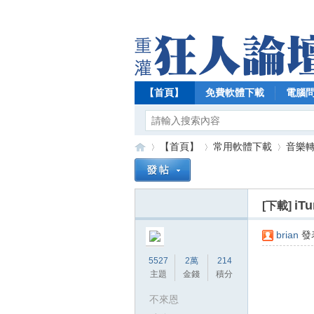
【首頁】
免費軟體下載
電腦
【首頁】
常用軟體下載
音樂
iT
[下載]
【
»
›
›
brian
發表
5527
2萬
214
主題
金錢
積分
不來恩