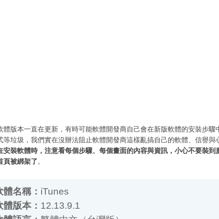
軟體版本一直在更新，有時可能軟體開發商自己會在新版軟體的安裝步驟
式等垃圾，我們實在沒辦法阻止軟體開發商這樣亂搞自己的軟體、信譽與
在安裝軟體時，注意看每個步驟、每個畫面的內容與資訊，小心不要裝到
首頁被綁架了
。
體名稱：
iTunes
體版本：
12.13.9.1
體語言：
繁體中文（台灣版）
體性質：
免費軟體