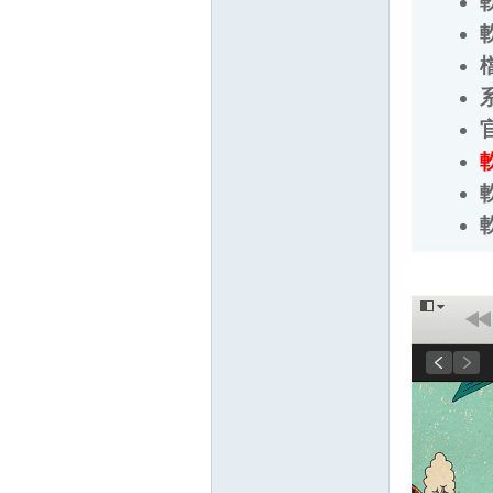
檔
系
官
軟
軟
軟
壇
】