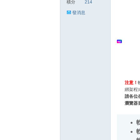
積分
214
發消息
狂
人
注意！
綁架程
請各位
瀏覽器
軟
軟
軟
軟
論