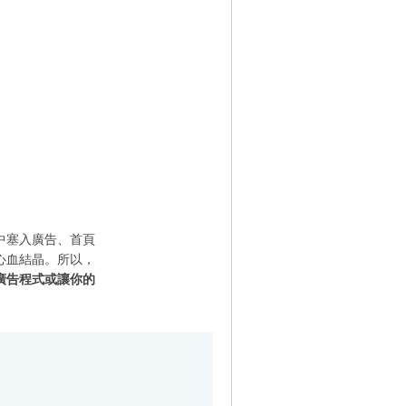
中塞入廣告、首頁
心血結晶。所以，
廣告程式或讓你的