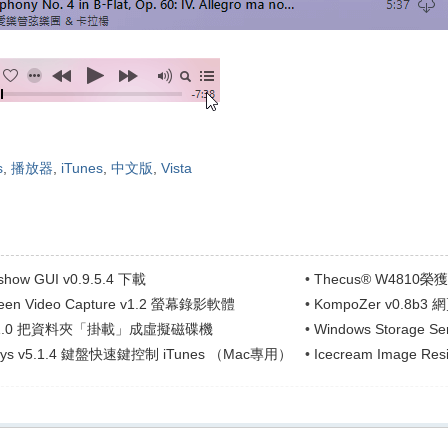
s
,
播放器
,
iTunes
,
中文版
,
Vista
eshow GUI v0.9.5.4 下載
•
Thecus® W4810榮
reen Video Capture v1.2 螢幕錄影軟體
•
KompoZer v0.8b3
 v1.0 把資料夾「掛載」成虛擬磁碟機
•
Windows Storage 
gKeys v5.1.4 鍵盤快速鍵控制 iTunes （Mac專用）
•
Icecream Image R