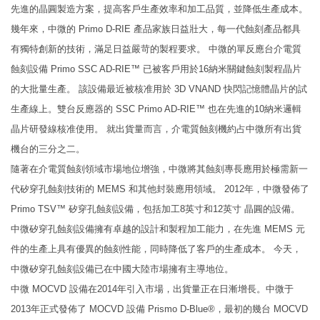
先進的晶圓製造方案，提高客戶生產效率和加工品質，並降低生產成本。
幾年來，中微的 Primo D-RIE 產品家族日益壯大，每一代蝕刻產品都具
有獨特創新的技術，滿足日益嚴苛的製程要求。 中微的單反應台介電質
蝕刻設備 Primo SSC AD-RIE™ 已被客戶用於16納米關鍵蝕刻製程晶片
的大批量生產。 該設備最近被核准用於 3D VNAND 快閃記憶體晶片的試
生產線上。雙台反應器的 SSC Primo AD-RIE™ 也在先進的10納米邏輯
晶片研發線核准使用。 就出貨量而言，介電質蝕刻機約占中微所有出貨
機台的三分之二。
隨著在介電質蝕刻領域市場地位增強，中微將其蝕刻專長應用於極需新一
代矽穿孔蝕刻技術的 MEMS 和其他封裝應用領域。 2012年，中微發佈了
Primo TSV™ 矽穿孔蝕刻設備，包括加工8英寸和12英寸 晶圓的設備。
中微矽穿孔蝕刻設備擁有卓越的設計和製程加工能力，在先進 MEMS 元
件的生產上具有優異的蝕刻性能，同時降低了客戶的生產成本。 今天，
中微矽穿孔蝕刻設備已在中國大陸市場擁有主導地位。
中微 MOCVD 設備在2014年引入市場，出貨量正在日漸增長。中微于
2013年正式發佈了 MOCVD 設備 Prismo D-Blue®，最初的幾台 MOCVD