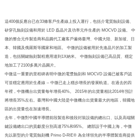
這400個反應台已在33條客戶生產線上投入運行，包括介電質蝕刻設備、
矽穿孔蝕刻設備和用於 LED 磊晶片及功率元件生產的 MOCVD 設備。 中
微的整合元件製造商和晶圓代工廠客戶遍佈臺灣、中國大陸、新加坡、日
本、韓國及俄羅斯等國家和地區。 中微的設備被用於先進晶片的加工製
造，包括關鍵蝕刻製程應用達到1X納米。 中微蝕刻設備已高品質、穩定
地加工了2100多萬片晶圓片。
中微這一重要的里程碑表明中微的電漿蝕刻和 MOCVD 設備已被客戶認
可並穩定應用於生產線 -- 中微已走上穩步增長的發展軌道。在過去的四
年裡，中微機台出貨量每年增長40%。 2015年的出貨量相比2014年預計
將增長35%左右。臺灣和中國大陸是中微機台出貨量最大的地區，韓國地
區的出貨量也在加速增長。
去年，中微對中國半導體前段製造和後段封裝設備的總出口、以及高端關
鍵設備總出口的貢獻度分別高達75%和95%。 總部設于中國上海，中微
先以新型的介電質蝕刻機 Primo D-RIE® 為全球領先的半導體製造商提供