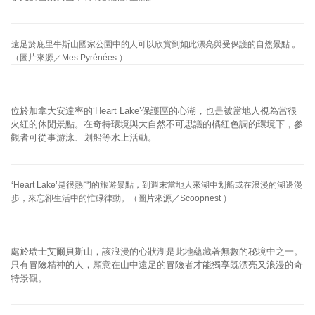
遠足於庇里牛斯山國家公園中的人可以欣賞到如此漂亮與受保護的自然景點 。
（圖片來源／Mes Pyrénées ）
位於加拿大安達率的‘Heart Lake’保護區的心湖，也是被當地人視為當很
火紅的休閒景點。在奇特環境與大自然不可思議的橘紅色調的環境下，參
觀者可從事游泳、划船等水上活動。
‘Heart Lake’是很熱門的旅遊景點，到週末當地人來湖中划船或在浪漫的湖邊漫
步，來忘卻生活中的忙碌律動。（圖片來源／Scoopnest ）
處於瑞士艾爾貝斯山，該浪漫的心狀湖是此地蘊藏著無數的秘境中之一。
只有冒險精神的人，願意在山中遠足的冒險者才能獨享既漂亮又浪漫的奇
特景觀。