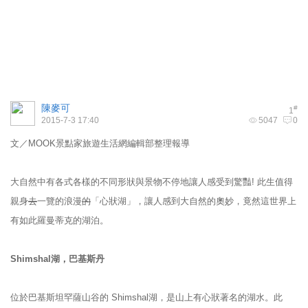
陳麥可
#
1
2015-7-3 17:40
5047
0
文／MOOK景點家旅遊生活網編輯部整理報導
大自然中有各式各樣的不同形狀與景物不停地讓人感受到驚豔! 此生值得
親身
去
一覽的浪漫
的
「心狀湖」，讓人感到大自然的奧妙，竟然這世界上
有如此羅曼蒂克的湖泊。
Shimshal
湖，巴基斯丹
位於巴基斯坦罕薩山谷的 Shimshal湖，是山上有心狀著名的湖水。此