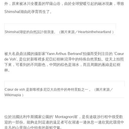
外，原來被冰川全覆蓋的罕薩山谷，由於全球變暖引起的融冰現象，導致
Shimshal湖由此孕育而生了。
Shimshal湖從的自然設計很浪漫。（圖片來源／Heartsintheheartland ）
被大名鼎鼎法國的攝影家‘Yann Arthus Bertrand’拍攝而受到注目的 ‘Cœur
de Voh’, 是位於新喀裡多尼亞紅樹林沼澤中的特殊自然景點。從天上拍照
下來，可看到的不同顏色，中間的棕色是湖水，而且周圍的蔥綠是紅樹
林。
Cœur de voh 是新喀裡多尼亞大自然中的奇特景點之一 。（圖片來源／
Wikimapia ）
位於法國比利牛斯國家公園的‘ Montagnon湖’，是長途跋涉行程中很受歡
迎的一部份。能夠走到這邊的遠足者可在湖邊一邊休息一邊欣賞此環境中
非凡的山景與山中特有的新鮮空氣。