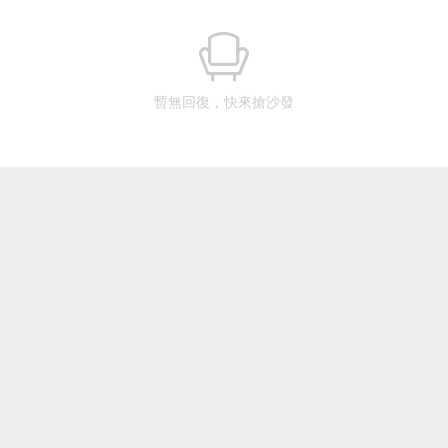
暫無回復，快來搶沙發