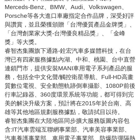
Merceds-Benz、BMW、Audi、Volkswagen、
Porsche等各大進口車廠指定合作品牌，深受好評
與讚賞，並且榮獲頒贈「台灣優質產品金牌獎」、
「台灣創業家大獎-台灣優良精品獎」、「金峰
獎」等大獎。
睿智杰集團旗下通路-銓宏汽車多媒體科技，在台
灣已有四家服務據點內湖、中和、桃園、台中直營
連鎖門市，提供安裝MANI車用電子系列產品的服
務，包括全中文化聲/觸控衛星導航、Full-HD高畫
質數位電視、安全動態軌跡倒車攝影、1080P前後
行車記錄器、360度環景系統等功能，都可得到完
美的解決升級方案，預計將在2015年於台南、高
雄等其他地區規劃服務據點，敬請拭目以待。
睿智杰集團在大陸地區同步擴大服務版圖內容包
含:IT汽車雲端互聯網事業部、汽車美容事業部、
汽車養護事業部、車用電子事業部、防爆防彈隔熱