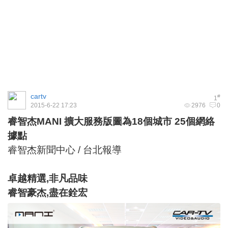
cartv
#
1
2015-6-22 17:23
2976
0
睿智杰MANI 擴大服務版圖為18個城市 25個網絡
據點
睿智杰新聞中心 / 台北報導
卓越精選,
非凡品味
睿智豪杰,
盡在銓宏