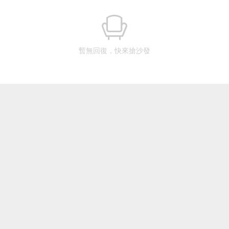
暫無回復，快來搶沙發