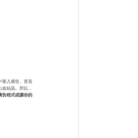
中塞入廣告、首頁
心血結晶。所以，
廣告程式或讓你的