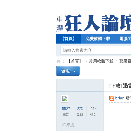
【首頁】
免費軟體下載
電腦
【首頁】
常用軟體下載
蘋果電腦
迅雷
[下載]
【
»
›
›
brian
發表
5527
2萬
214
主題
金錢
積分
不來恩