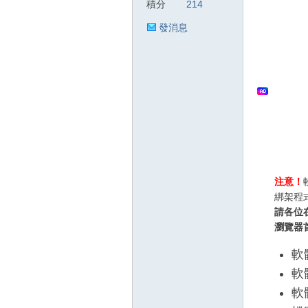
積分
214
發消息
狂
人
注意！
綁架程
請各位
瀏覽器
軟體
軟體
軟
論