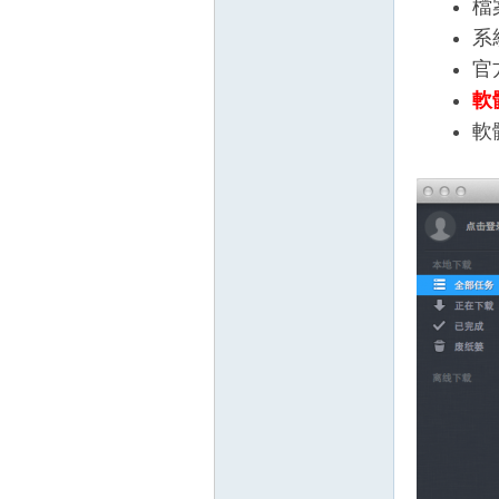
檔
系
官
軟
軟
壇
】