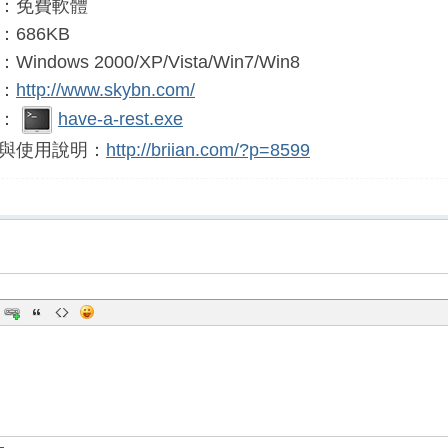
：免費軟體
686KB
ndows 2000/XP/Vista/Win7/Win8
：
http://www.skybn.com/
載：
have-a-rest.exe
與使用說明：
http://briian.com/?p=8599