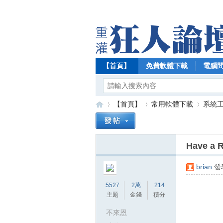
【首頁】
免費軟體下載
電腦
【首頁】
常用軟體下載
系統
Have a
【
»
›
›
brian
發表
5527
2萬
214
主題
金錢
積分
不來恩