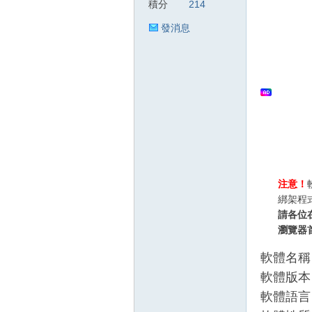
積分
214
發消息
狂
人
注意！
綁架程
請各位
瀏覽器
軟體名稱：H
軟體版本：
軟體語言
論