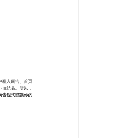
中塞入廣告、首頁
心血結晶。所以，
廣告程式或讓你的