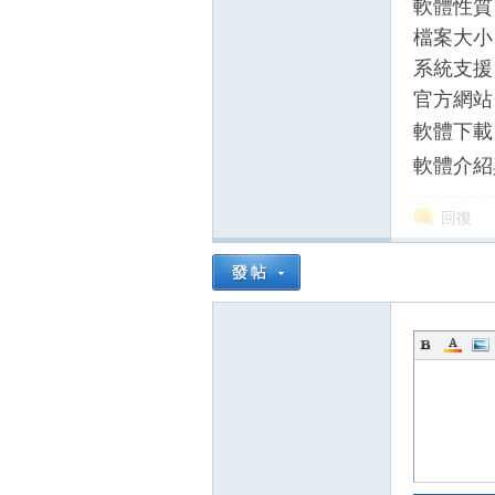
軟體性質
檔案大小：
系統支援：Wi
官方網站
軟體下
軟體介紹
回復
壇
】