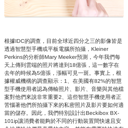
根據IDC的調查，目前全球近四分之三的影像皆是
透過智慧型手機或平板電腦所拍攝，Kleiner
Perkins的分析師Mary Meeker預測，今年我們每
天上傳到雲端的照片將達到18億張，這一數字在
去年的時候為5億張，漲幅可見一斑。事實上，根
據權威機構的調查顯示：1、在美國有82%的智慧
型手機使用者認為傳輸照片、影片、音樂與其他檔
案對他們來說非常重要2、這些智慧手機使用者正
苦惱著他們所拍攝下來的私密照片及影片要如何適
當的儲存。因此，我們特別設計出Beckibox BX-
101ip讓消費者能夠於不同的行動裝置間快速且安