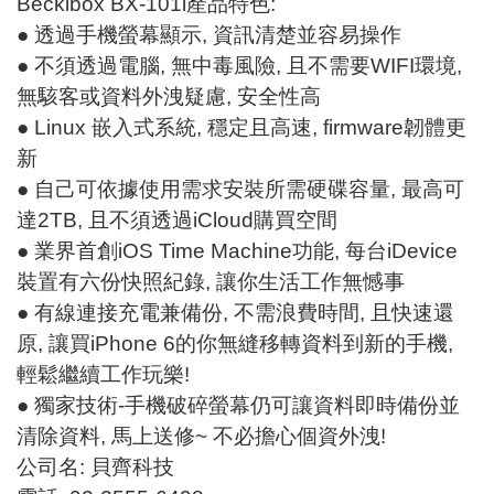
Beckibox BX-101i產品特色:
● 透過手機螢幕顯示, 資訊清楚並容易操作
● 不須透過電腦, 無中毒風險, 且不需要WIFI環境,
無駭客或資料外洩疑慮, 安全性高
● Linux 嵌入式系統, 穩定且高速, firmware韌體更
新
● 自己可依據使用需求安裝所需硬碟容量, 最高可
達2TB, 且不須透過iCloud購買空間
● 業界首創iOS Time Machine功能, 每台iDevice
裝置有六份快照紀錄, 讓你生活工作無憾事
● 有線連接充電兼備份, 不需浪費時間, 且快速還
原, 讓買iPhone 6的你無縫移轉資料到新的手機,
輕鬆繼續工作玩樂!
● 獨家技術-手機破碎螢幕仍可讓資料即時備份並
清除資料, 馬上送修~ 不必擔心個資外洩!
公司名: 貝齊科技