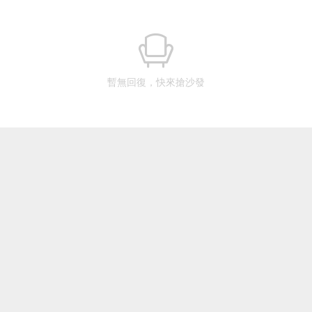
暫無回復，快來搶沙發