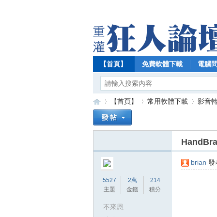
【首頁】
免費軟體下載
電腦
【首頁】
常用軟體下載
影音
HandB
【
»
›
›
brian
發表
5527
2萬
214
主題
金錢
積分
不來恩