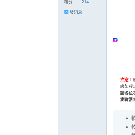
積分
214
發消息
狂
人
注意！
綁架程
請各位
瀏覽器
軟體
軟體
軟
軟
論