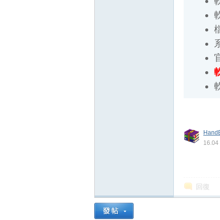
檔案
系統
官
軟
軟
壇
HandB
16.0
回復
】