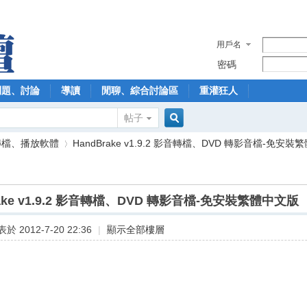
用戶名
密碼
問題、討論
導讀
閒聊、綜合討論區
重灌狂人
帖子
搜
轉檔、播放軟體
HandBrake v1.9.2 影音轉檔、DVD 轉影音檔-免安裝繁體
索
rake v1.9.2 影音轉檔、DVD 轉影音檔-免安裝繁體中文版
›
於 2012-7-20 22:36
|
顯示全部樓層