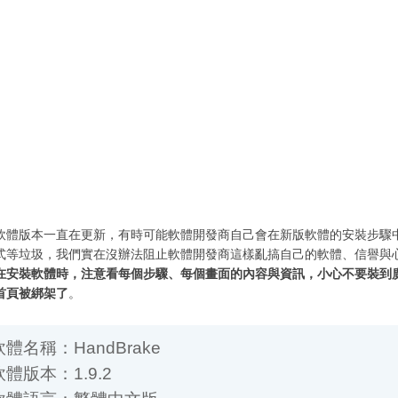
軟體版本一直在更新，有時可能軟體開發商自己會在新版軟體的安裝步驟
式等垃圾，我們實在沒辦法阻止軟體開發商這樣亂搞自己的軟體、信譽與
在安裝軟體時，注意看每個步驟、每個畫面的內容與資訊，小心不要裝到
首頁被綁架了
。
名稱：HandBrake
版本：1.9.2
體語言：繁體中文版
體性質：免費軟體