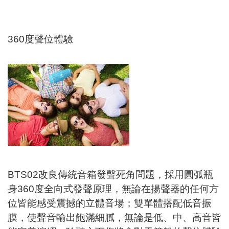
360度聲位體驗
BTS02改良傳統音箱發聲死角問題，採用圓弧瓶
身360度全向式發聲原理，無論在揚聲器的任何方
位皆能感受震撼的立體音場；雙單體搭配低音振
膜，使聲音輸出飽滿細膩，無論是低、中、高音皆