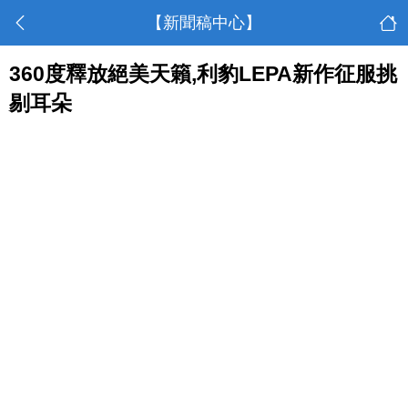
【新聞稿中心】
360度釋放絕美天籟,利豹LEPA新作征服挑
剔耳朵