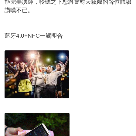
能完美演繹，聆聽之下您將會對天籟般的聲位體驗
讚嘆不已。
藍牙4.0+NFC一觸即合