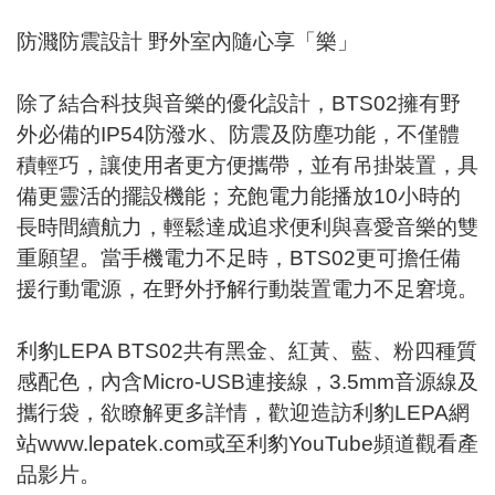
防濺防震設計 野外室內隨心享「樂」
除了結合科技與音樂的優化設計，BTS02擁有野
外必備的IP54防潑水、防震及防塵功能，不僅體
積輕巧，讓使用者更方便攜帶，並有吊掛裝置，具
備更靈活的擺設機能；充飽電力能播放10小時的
長時間續航力，輕鬆達成追求便利與喜愛音樂的雙
重願望。當手機電力不足時，BTS02更可擔任備
援行動電源，在野外抒解行動裝置電力不足窘境。
利豹LEPA BTS02共有黑金、紅黃、藍、粉四種質
感配色，內含Micro-USB連接線，3.5mm音源線及
攜行袋，欲瞭解更多詳情，歡迎造訪利豹LEPA網
站
www.lepatek.com
或至利豹YouTube頻道觀看產
品影片。