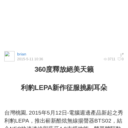
brian
#
1
2015-5-11 10:36
3711
0
360度釋放絕美天籟
利豹LEPA新作征服挑剔耳朵
台灣桃園, 2015年5月12日-電腦週邊產品新起之秀
利豹LEPA，推出嶄新酷炫無線揚聲器BTS02，結