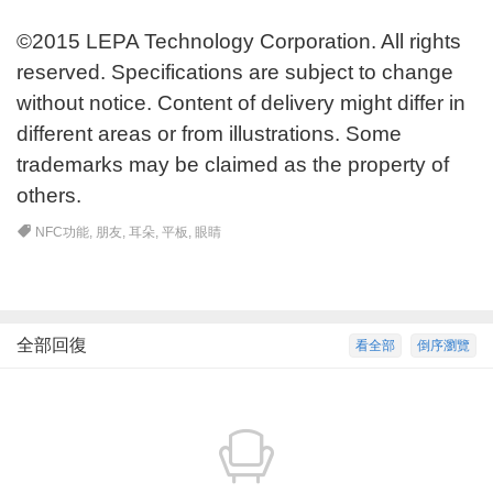
©2015 LEPA Technology Corporation. All rights
reserved. Specifications are subject to change
without notice. Content of delivery might differ in
different areas or from illustrations. Some
trademarks may be claimed as the property of
others.
NFC功能
,
朋友
,
耳朵
,
平板
,
眼睛
全部回復
看全部
倒序瀏覽