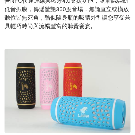
合NFC快速連線與藍牙4.0支援功能，雙單體驅動
低音振膜，傳遞驚艷360度音場，無論直立或橫放
聽位皆無死角，酷似隨身瓶的吸睛外型讓您享受兼
具輕巧時尚與流暢豐富的聽覺饗宴。