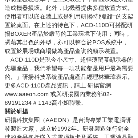
造成機器損壞。此外，此機器提供多種放置方式。
使用者可以嵌在牆上或是利用研揚特別設計的支架
置於桌面。在上述的特色下，ACD-110D可搭配研
揚BOXER產品於嚴苛的工業環境下使用；同時，
憑藉其出色的外型，亦可以整合於POS系統中，
或置於展場或商場做為產品查詢的顯示裝置。
「ACD-110D是現今小尺寸、超輕薄螢幕顯示器的
先驅產品，我們希望每一項功能都是用戶最為需要
的。」研揚科技系統產品處產品經理林華瑋表示。
更多ACD-110D產品資訊，請上 研揚官網
www.aaeon.com
或與研揚國內業務部02-
89191234 # 1143高小姐聯繫。
關於研揚
研揚科技集團（AAEON）是台灣專業工業電腦研
發製造大廠，成立於1992年。研發製造並行銷全
球的產品包括嵌入式電腦板卡及系統、工業液晶顯