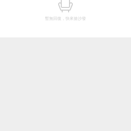
暫無回復，快來搶沙發