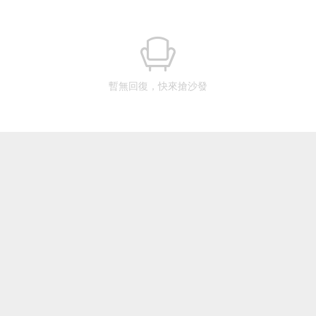
暫無回復，快來搶沙發